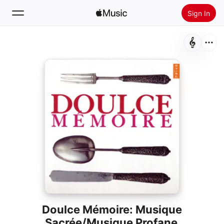
Sign In
Search
Home
New
Install Apple Music
Radio
Doulce Mémoire: Musique
Sacrée/Musique Profane