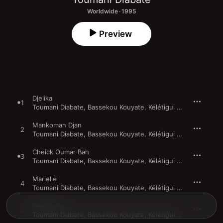
Worldwide · 1995
Preview
Djelika
1
Toumani Diabate
,
Bassekou Kouyate
,
Kélétigui Diabaté
Mankoman Djan
2
Toumani Diabate
,
Bassekou Kouyate
,
Kélétigui Diabaté
Cheick Oumar Bah
3
Toumani Diabate
,
Bassekou Kouyate
,
Kélétigui Diabaté
Marielle
4
Toumani Diabate
,
Bassekou Kouyate
,
Kélétigui Diabaté
Kandjoura
5
Toumani Diabate
,
Bassekou Kouyate
,
Kélétigui Diabaté