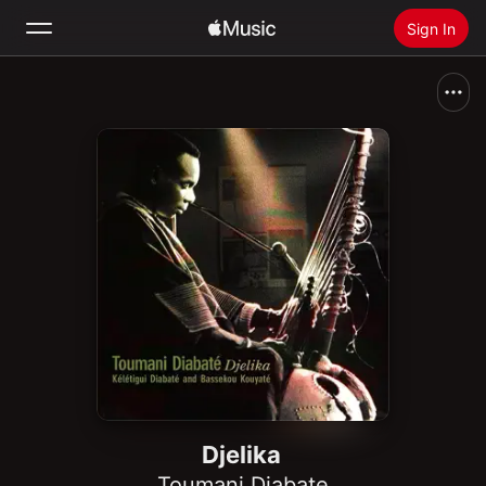
Sign In
Search
Home
New
Install Apple Music
Radio
Djelika
Toumani Diabate