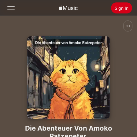
Sign In
Search
Home
New
Install Apple Music
Radio
Die Abenteuer Von Amoko
Ratzepeter