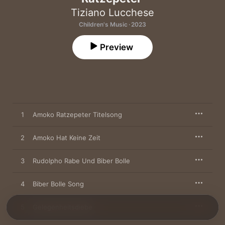
Tiziano Lucchese
Children's Music · 2023
Preview
1
Amoko Ratzepeter Titelsong
2
Amoko Hat Keine Zeit
3
Rudolpho Rabe Und Biber Bolle
4
Biber Bolle Song
5
Gelegenheitsdiebe