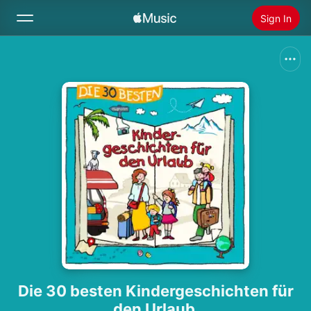
Sign In
Search
Home
New
Install Apple Music
Radio
Die 30 besten Kindergeschichten für
den Urlaub