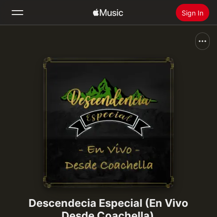
Sign In
Search
Home
New
Install Apple Music
Radio
Descendecia Especial (En Vivo
Desde Coachella)