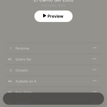
Pop Latino · 2008
Preview
1
Personas
2
Quiero Ser
3
Corazón
4
Acabado en A
5
Eres Tonto
6
Peter Pan