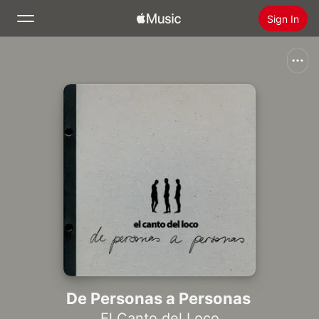
Sign In
Search
Home
New
Install Apple Music
Radio
De Personas a Personas
El Canto del Loco