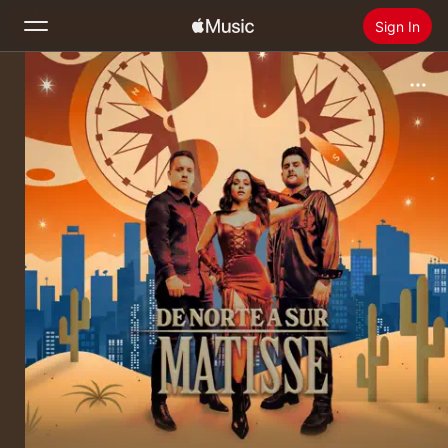
Sign In
Search
Home
New
Install Apple Music
Radio