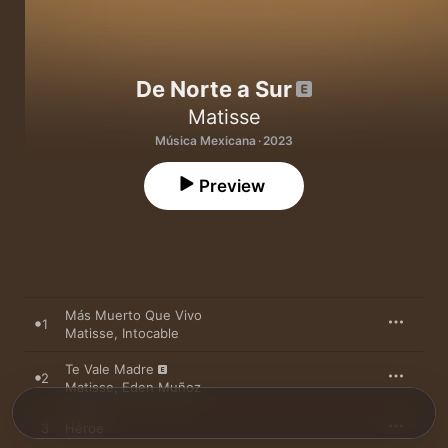
De Norte a Sur
Matisse
Música Mexicana · 2023
Preview
Más Muerto Que Vivo
1
Matisse
,
Intocable
Te Vale Madre
2
Matisse
,
Eden Muñoz
3
Héroe