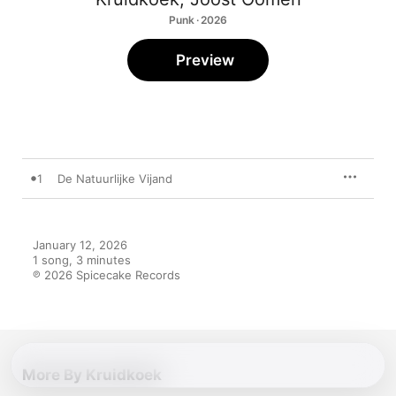
Punk · 2026
Preview
1
De Natuurlijke Vijand
January 12, 2026

1 song, 3 minutes

℗ 2026 Spicecake Records
More By Kruidkoek