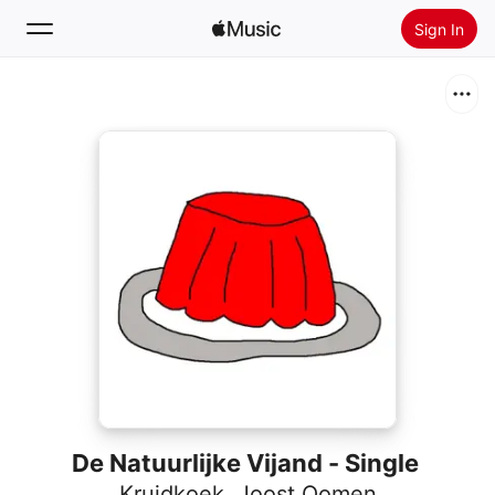
Sign In
Search
Home
New
Install Apple Music
Radio
De Natuurlijke Vijand - Single
Kruidkoek
,
Joost Oomen