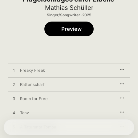
Mathias Schüller
Singer/Songwriter · 2025
Preview
1
Freaky Freak
2
Rattenscharf
3
Room for Free
4
Tanz
5
A Taturanta Tomba