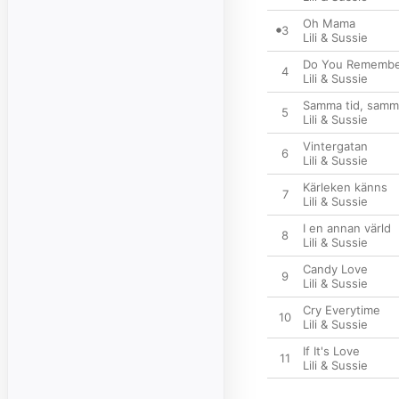
Oh Mama
3
Lili & Sussie
Do You Rememb
4
Lili & Sussie
Samma tid, samm
5
Lili & Sussie
Vintergatan
6
Lili & Sussie
Kärleken känns
7
Lili & Sussie
I en annan värld
8
Lili & Sussie
Candy Love
9
Lili & Sussie
Cry Everytime
10
Lili & Sussie
If It's Love
11
Lili & Sussie