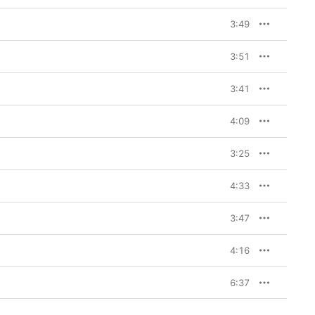
3:49
3:51
3:41
4:09
3:25
4:33
3:47
4:16
6:37