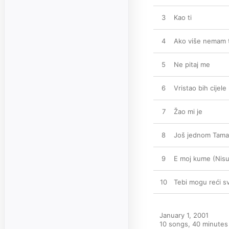
3
Kao ti
4
Ako više nemam 
5
Ne pitaj me
6
Vristao bih cijele
7
Žao mi je
8
Još jednom Tama
9
E moj kume (Nisu 
10
Tebi mogu reći s
January 1, 2001

10 songs, 40 minutes
