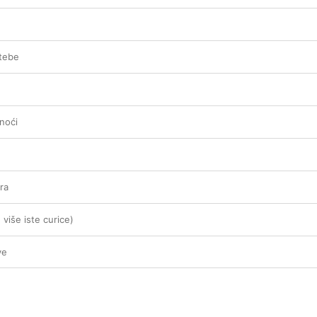
tebe
 noći
ra
više iste curice)
ve