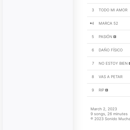
3
TODO MI AMOR
4
MARCA 52
5
PASIÓN
6
DAÑO FÍSICO
7
NO ESTOY BIEN
8
VAS A PETAR
9
RIP
March 2, 2023

9 songs, 26 minutes

℗ 2023 Sonido Mucha