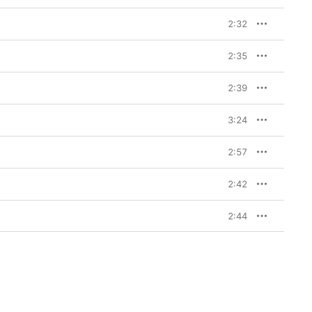
2:32
2:35
2:39
3:24
2:57
2:42
2:44