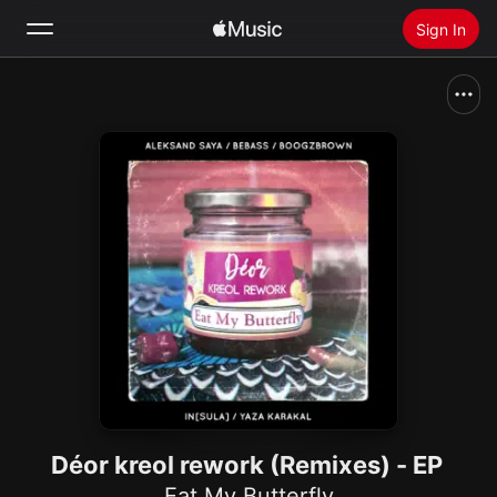
Sign In
Search
Home
New
Install Apple Music
Radio
Déor kreol rework (Remixes) - EP
Eat My Butterfly