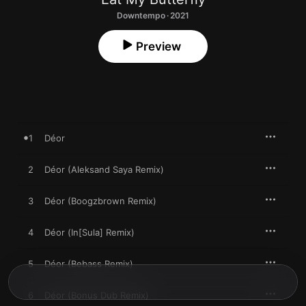
Downtempo · 2021
Preview
1
Déor
2
Déor (Aleksand Saya Remix)
3
Déor (Boogzbrown Remix)
4
Déor (In[Sula] Remix)
5
Déor (Bebass Remix)
6
Déor (Bonus Dub Remix)