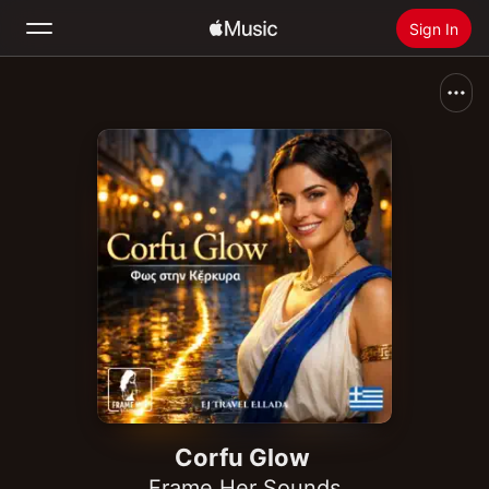
Sign In
Search
Home
New
Install Apple Music
Radio
Corfu Glow
Frame Her Sounds