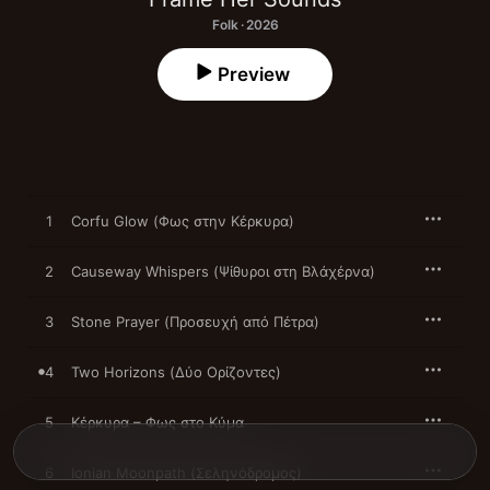
Folk · 2026
Preview
1
Corfu Glow (Φως στην Κέρκυρα)
2
Causeway Whispers (Ψίθυροι στη Βλάχέρνα)
3
Stone Prayer (Προσευχή από Πέτρα)
4
Two Horizons (Δύο Ορίζοντες)
5
Κέρκυρα – Φως στο Κύμα
6
Ionian Moonpath (Σεληνόδρομος)