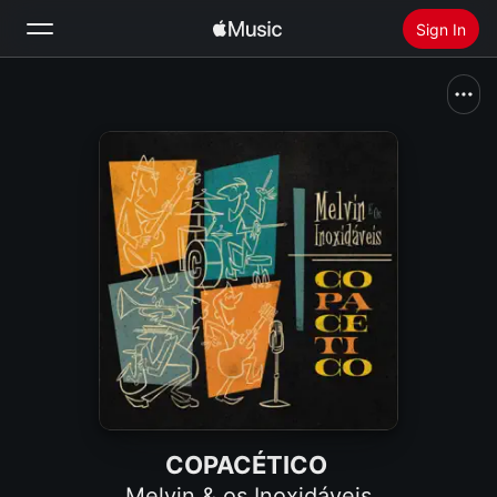
Sign In
Search
Home
New
Install Apple Music
Radio
COPACÉTICO
Melvin & os Inoxidáveis