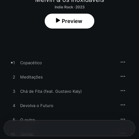
Indie Rock · 2023
Preview
1
Copacético
2
Meditações
3
Chá de Fita (feat. Gustavo Kaly)
4
Devolva o Futuro
5
O outro
6
Tarmac