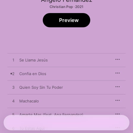
Christian Pop · 2021
Preview
1
Se Llama Jesús
2
Confia en Dios
3
Quien Soy Sin Tu Poder
4
Machacalo
5
Amarte Mas (feat. Ana Fernandez)
6
Tú Estás Aquí