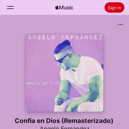
Sign In
Search
Home
New
Install Apple Music
Radio
Confia en Dios (Remasterizado)
Angelo Fernandez