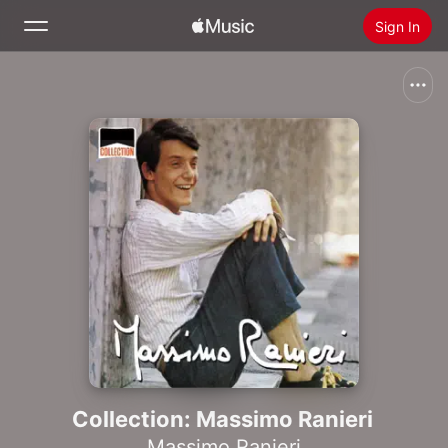
Sign In
Search
Home
New
Install Apple Music
Radio
Collection: Massimo Ranieri
Massimo Ranieri