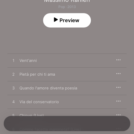
Pop · 2013
Preview
1
Vent'anni
2
Pietà per chi ti ama
3
Quando l'amore diventa poesia
4
Via del conservatorio
5
Chiove (Live)
6
Comme facette mammeta? (Live)