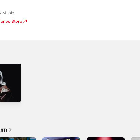
y Music
iTunes Store
onn