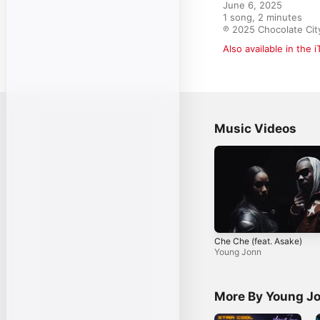
June 6, 2025

1 song, 2 minutes

℗ 2025 Chocolate Cit
Also available in the 
Music Videos
Che Che (feat. Asake)
Young Jonn
More By Young J