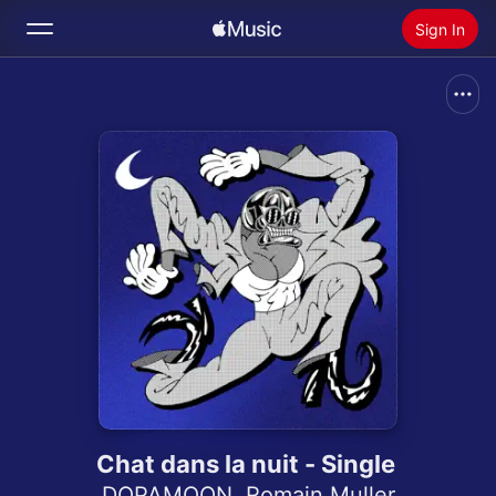
Sign In
Search
Home
New
Install Apple Music
Radio
Chat dans la nuit - Single
DOPAMOON
,
Romain Muller