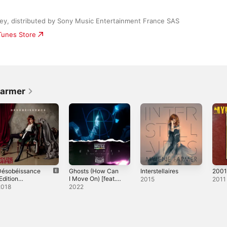
y, distributed by Sony Music Entertainment France SAS
iTunes Store
Farmer
Désobéissance
Ghosts (How Can
Interstellaires
2001
Edition
I Move On) [feat.
2015
2011
eluxe)
Mylène Farmer] -
2018
2022
Single