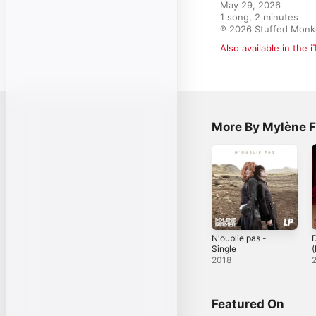
May 29, 2026

1 song, 2 minutes

℗ 2026 Stuffed Monke
Also available in the 
More By Mylène 
N'oublie pas -
Single
(
d
2018
Featured On