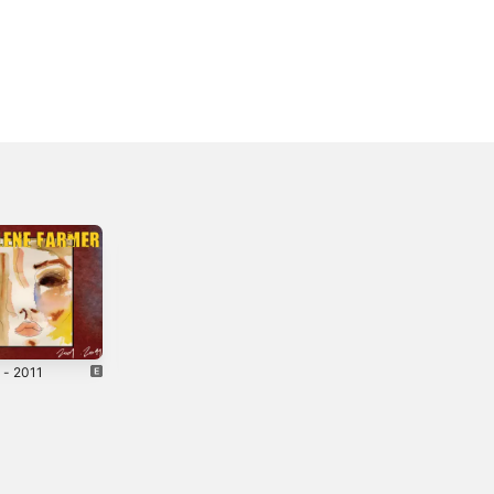
 - 2011
L'Emprise
Bleu noir
2022
2010