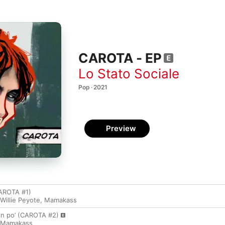
CAROTA - EP
Lo Stato Sociale
Pop · 2021
Preview
CAROTA #1)
Willie Peyote
,
Mamakass
un po’ (CAROTA #2)
Mamakass