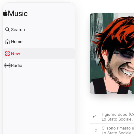
Search
Home
New
Radio
Il giorno dopo (
1
Lo Stato Sociale
,
Ci sono rimasto 
2
Lo Stato Sociale
,