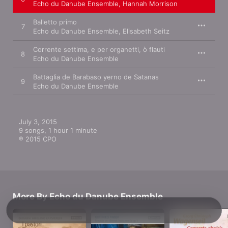
Echo du Danube Ensemble
,
Hannah Morrison
Balletto primo
7
Echo du Danube Ensemble
,
Elisabeth Seitz
Corrente settima, e per organetti, ò flauti
8
Echo du Danube Ensemble
Battaglia de Barabaso yerno de Satanas
9
Echo du Danube Ensemble
July 3, 2015

9 songs, 1 hour 1 minute

℗ 2015 CPO
More By Echo du Danube Ensemble