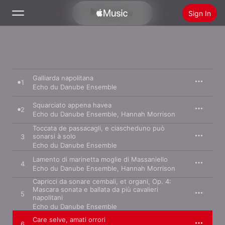
Preview
Sign In
Search
Home
Galliarda napolitana
1
Echo du Danube Ensemble
New
Squarciato appena havea
Install Apple Music
2
Echo du Danube Ensemble
,
Hannah Morrison
Radio
Toccata de passacagli, e ciascheduno può
sonarsi à solo
3
Echo du Danube Ensemble
Lamento di marinetta moglie di Massaniello
4
Echo du Danube Ensemble
,
Hannah Morrison
Capricci da sonare cembali, et organi, Op. 4:
Mascara sonata e ballata da più cavalieri
5
napolitani
Echo du Danube Ensemble
Care selve, amati orrori
6