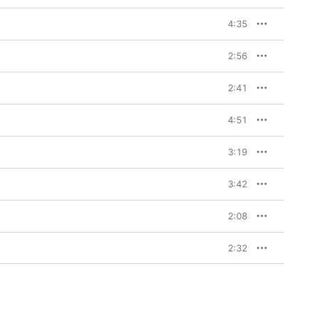
4:35
2:56
2:41
4:51
3:19
3:42
2:08
2:32