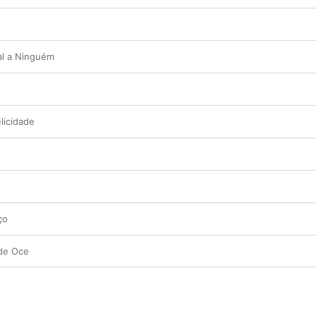
l a Ninguém
licidade
ço
de Oce