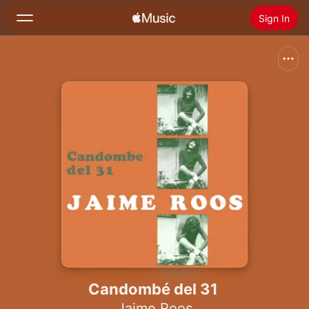
Sign In
Search
Home
New
Install Apple Music
Radio
Candombé del 31
Jaime Roos