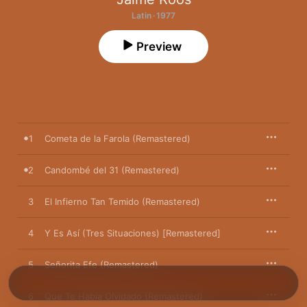
Latin · 1977
Preview
1
Cometa de la Farola (Remastered)
2
Candombé del 31 (Remastered)
3
El Infierno Tan Temido (Remastered)
4
Y Es Así (Tres Situaciones) [Remastered]
5
Señorita Efe (Remastered)
6
Que Te Había Olvidado (Remastered)