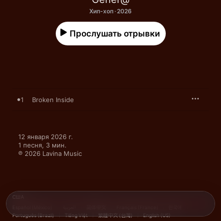
Хип-хоп · 2026
Прослушать отрывки
1
Broken Inside
12 января 2026 г.

1 песня, 3 мин.

℗ 2026 Lavina Music
США
Español (México)
العربية
简体中文
Français (France)
한국어
Português (Brazil)
Tiếng Việt
繁體中文 (台灣)
English (US)