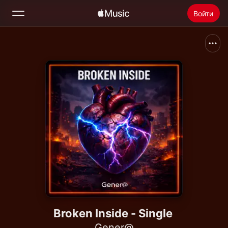
Войти
Поиск
Главная
Новое
Установить Apple Music
Радио
Broken Inside - Single
Gener@