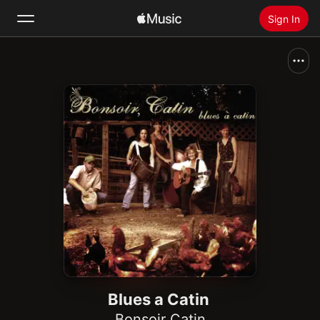
Sign In
Search
Home
New
Install Apple Music
Radio
Blues a Catin
Bonsoir Catin