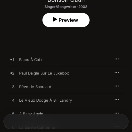
Singer/Songwriter · 2008
Preview
1
Blues À Catin
2
Paul Daigle Sur Le Jukebox
3
Rêve de Saoulard
4
Le Vieux Dodge À Bill Landry
5
A Baby Again
6
La Sainte Catherine