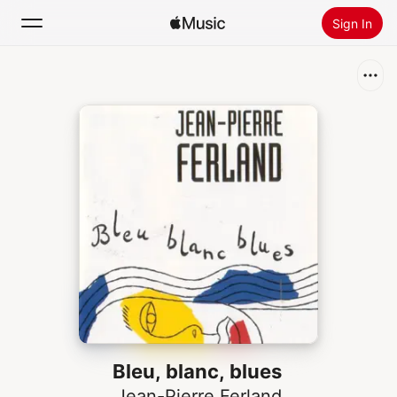
Sign In
Search
Home
New
Install Apple Music
Radio
Bleu, blanc, blues
Jean-Pierre Ferland