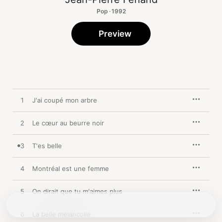
Pop · 1992
Preview
1
J'ai coupé mon arbre
2
Le cœur au beurre noir
3
T'es belle
4
Montréal est une femme
5
On dirait que tu m'aimes plus
6
La belle mélancolie