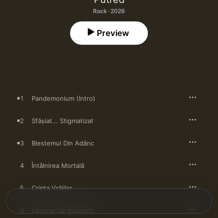
Rock · 2026
Preview
1
Pandemonium (Intro)
2
Sfâșiat... Stigmatizat
3
Blestemul Din Adânc
4
Întâlnirea Mortală
5
Cripta Vrăjilor
6
Devorat De Întuneric