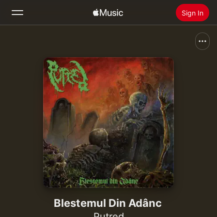
Sign In
Search
Home
New
Install Apple Music
Radio
Blestemul Din Adânc
Putred