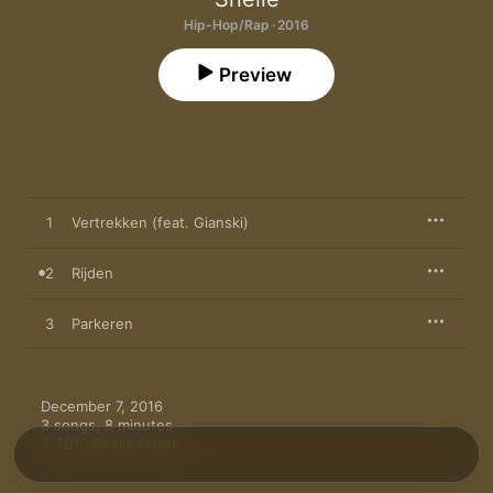
Hip-Hop/Rap · 2016
Preview
1
Vertrekken (feat. Gianski)
2
Rijden
3
Parkeren
December 7, 2016

3 songs, 8 minutes

℗ 2016 Snelle Music