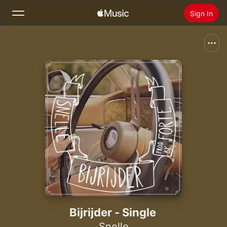
Sign In
Search
Home
New
Install Apple Music
Radio
Bijrijder - Single
Snelle