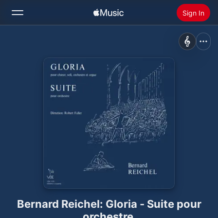
Sign In
Search
Home
New
Install Apple Music
Radio
Bernard Reichel: Gloria - Suite pour
orchestre