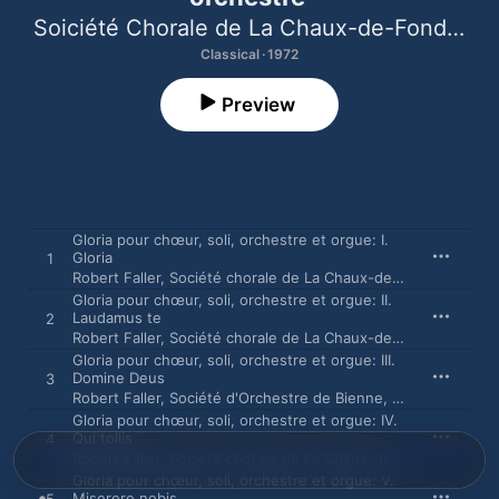
Soiciété Chorale de La Chaux-de-Fonds
,
Ch
Classical · 1972
Preview
Gloria pour chœur, soli, orchestre et orgue: I.
Gloria
1
Robert Faller
,
Société chorale de La Chaux-de-Fonds
,
Choral
Gloria pour chœur, soli, orchestre et orgue: II.
Laudamus te
2
Robert Faller
,
Société chorale de La Chaux-de-Fonds
,
Choral
Gloria pour chœur, soli, orchestre et orgue: III.
Domine Deus
3
Robert Faller
,
Société d'Orchestre de Bienne
,
Olivier Dufour
,
Gloria pour chœur, soli, orchestre et orgue: IV.
Qui tollis
4
Robert Faller
,
Société chorale de La Chaux-de-Fonds
,
Choral
Gloria pour chœur, soli, orchestre et orgue: V.
Miserere nobis