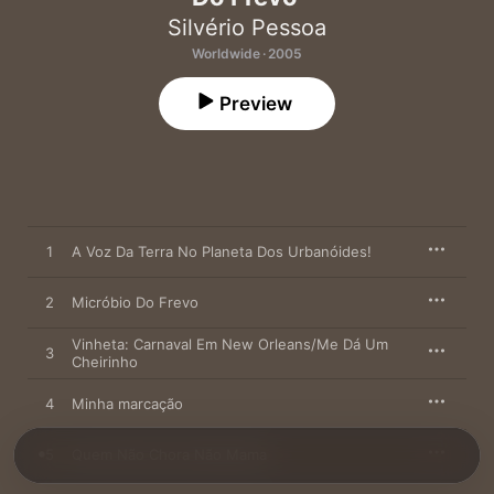
Silvério Pessoa
Worldwide · 2005
Preview
1
A Voz Da Terra No Planeta Dos Urbanóides!
2
Micróbio Do Frevo
Vinheta: Carnaval Em New Orleans/Me Dá Um
3
Cheirinho
4
Minha marcação
5
Quem Não Chora Não Mama