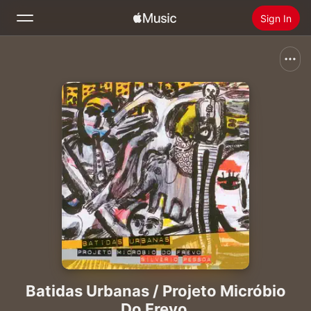
Sign In
Search
Home
New
Install Apple Music
Radio
Batidas Urbanas / Projeto Micróbio
Do Frevo