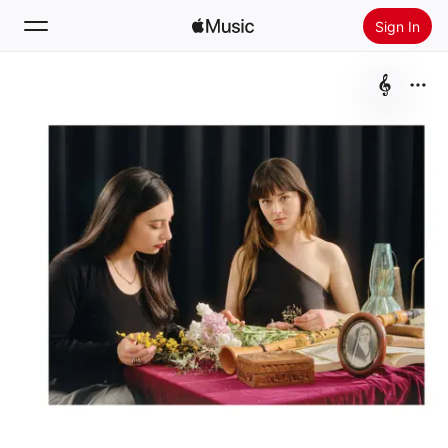
Sign In
Search
Home
New
Install Apple Music
Radio