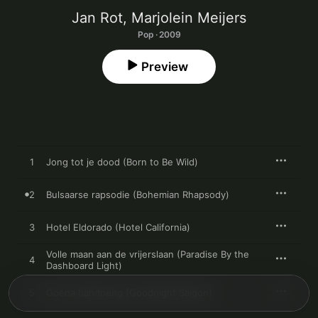
Jan Rot
,
Marjolein Meijers
Pop · 2009
Preview
1
Jong tot je dood (Born to Be Wild)
2
Bulsaarse rapsodie (Bohemian Rhapsody)
3
Hotel Eldorado (Hotel California)
Volle maan aan de vrijerslaan (Paradise By the
4
Dashboard Light)
5
Goena bandoeng (Goodnight Saigon)