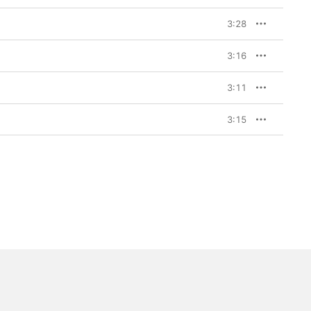
3:28
3:16
3:11
3:15