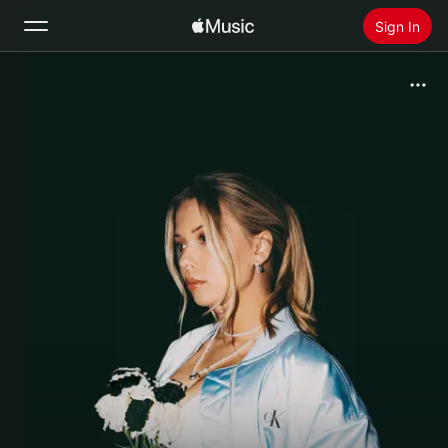
Sign In
Search
Home
New
Install Apple Music
Radio