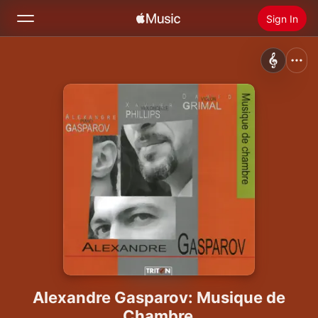
Sign In
Search
Home
New
Install Apple Music
Radio
Alexandre Gasparov: Musique de
Chambre