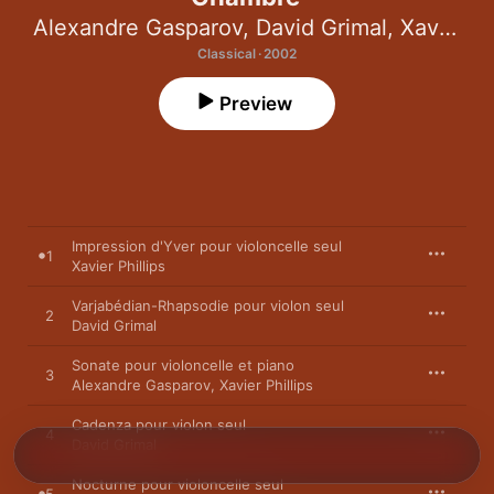
Alexandre Gasparov
,
David Grimal
,
Xavier Phillips
Classical · 2002
Preview
Impression d'Yver pour violoncelle seul
1
Xavier Phillips
Varjabédian-Rhapsodie pour violon seul
2
David Grimal
Sonate pour violoncelle et piano
3
Alexandre Gasparov
,
Xavier Phillips
Cadenza pour violon seul
4
David Grimal
Nocturne pour violoncelle seul