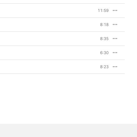
11:59
8:18
8:35
6:30
8:23