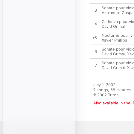
Sonate pour violo
3
Alexandre Gaspa
Cadenza pour vio
4
David Grimal
Nocturne pour vi
5
Xavier Phillips
Sonate pour violon
6
David Grimal
,
Xavi
Sonate pour violon
7
David Grimal
,
Xavi
July 1, 2002

7 songs, 58 minutes

℗ 2002 Triton
Also available in the 