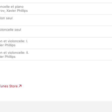
ncelle et piano
rov
,
Xavier Phillips
lon seul
oloncelle seul
 et violoncelle: I.
er Phillips
 et violoncelle: II.
er Phillips
iTunes Store