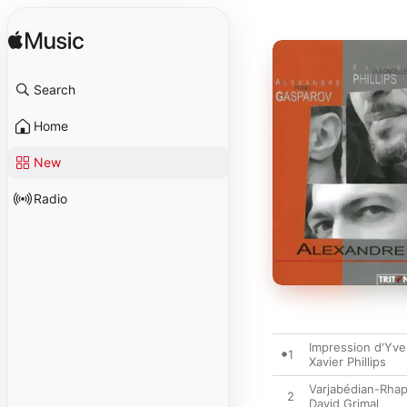
Search
Home
New
Radio
Impression d'Yver
1
Xavier Phillips
Varjabédian-Rhap
2
David Grimal