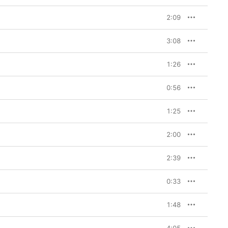
2:09
3:08
1:26
0:56
1:25
2:00
2:39
0:33
1:48