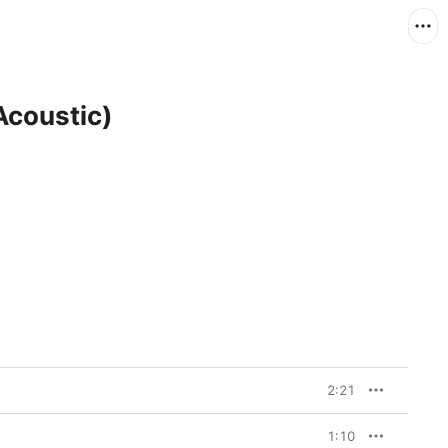
Acoustic)
2:21
1:10