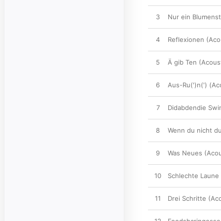
3
Nur ein Blumenst
4
Reflexionen (Aco
5
Ä gib Ten (Acous
6
Aus-Ru(')n(') (Ac
7
Didabdendie Swin
8
Wenn du nicht du
9
Was Neues (Acou
10
Schlechte Laune 
11
Drei Schritte (Ac