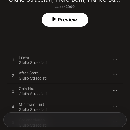
Jazz · 2000
Preview
Freva
1
Giulio Stracciati
After Start
2
Giulio Stracciati
Gain Hush
3
Giulio Stracciati
Minimum Fast
4
Giulio Stracciati
Coriandolando
5
Giulio Stracciati