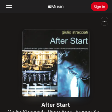
Sign In
Search
Home
New
Install Apple Music
Radio
After Start
Giulio Stracciati
,
Piero Borri
,
Franco Santarnecchi