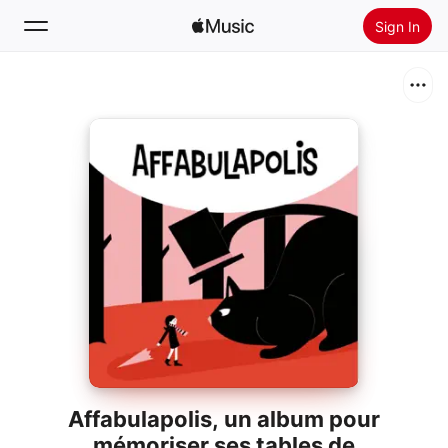
Sign In
Search
Home
New
Install Apple Music
Radio
Affabulapolis, un album pour
mémoriser ses tables de