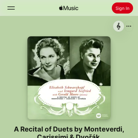
Sign In
Search
Home
New
Install Apple Music
Radio
A Recital of Duets by Monteverdi,
Carissimi & Dvořák