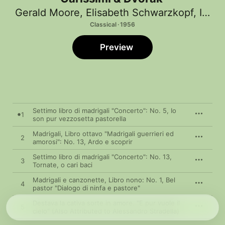
Gerald Moore
,
Elisabeth Schwarzkopf
,
Irmgard Seefried
Classical · 1956
Preview
Settimo libro di madrigali "Concerto": No. 5, Io
1
son pur vezzosetta pastorella
Madrigali, Libro ottavo "Madrigali guerrieri ed
2
amorosi": No. 13, Ardo e scoprir
Settimo libro di madrigali "Concerto": No. 13,
3
Tornate, o cari baci
Madrigali e canzonette, Libro nono: No. 1, Bel
4
pastor "Dialogo di ninfa e pastore"
Destava la cativa sorte in amore. "E pur vuole il
5
cielo" (Also Attributed to Alessandro Stradella)