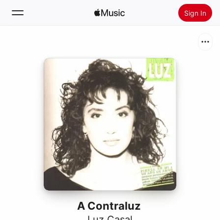
Sign In
Search
Home
New
Install Apple Music
Radio
A Contraluz
Luz Casal