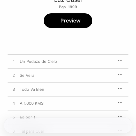
Pop · 1999
Preview
1
Un Pedazo de Cielo
2
Se Vera
3
Todo Va Bien
4
A 1.000 KMS
5
Es por Ti
6
Tal para Cual