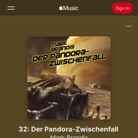
Sign In
Search
Home
New
Install Apple Music
Radio
32: Der Pandora-Zwischenfall
Mark Brandis