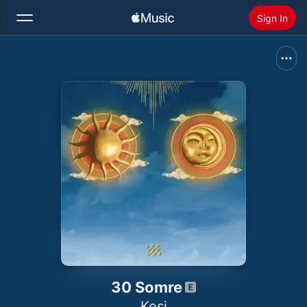
Sign In
Search
Home
New
Install Apple Music
Radio
30 Somre
Kesi