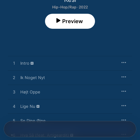
Hip-Hop/Rap · 2022
Preview
1
Intro
2
Ik Noget Nyt
3
Højt Oppe
4
Lige Nu
5
Se Dine Øjne
6
Hva Så (feat. Artigeardit)