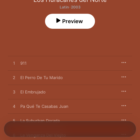
Latin · 2003
Preview
1
911
2
El Perro De Tu Marido
3
El Embrujado
4
Pa Qué Te Casabas Juan
5
La Suburban Dorada
6
La Venganza Del Viejito