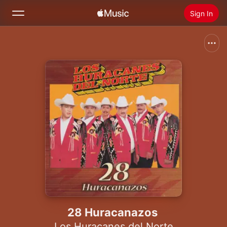
Sign In
Search
Home
New
Install Apple Music
Radio
28 Huracanazos
Los Huracanes del Norte