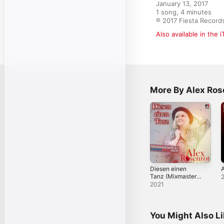
January 13, 2017

1 song, 4 minutes

℗ 2017 Fiesta Record
Also available in the 
More By Alex Ros
Diesen einen
A
Tanz (Mixmaster
JJ Dancefox Mix)
2021
- Single
You Might Also L