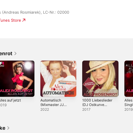
s (Andreas Rosmiarek), LC-Nr.: 02000
iTunes Store
enrot
lles auf jetzt
Automatisch
1000 Liebeslieder
Alles
(Mixmaster JJ
(DJ Ostkurve
Sing
2019
Dancefox Mix) -
Fette Beats Mix) -
2022
2017
2019
Single
Single
ike