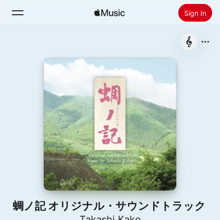
Sign In
Search
Home
New
Install Apple Music
Radio
蜩ノ記 オリジナル・サウンドトラック
Takashi Kako