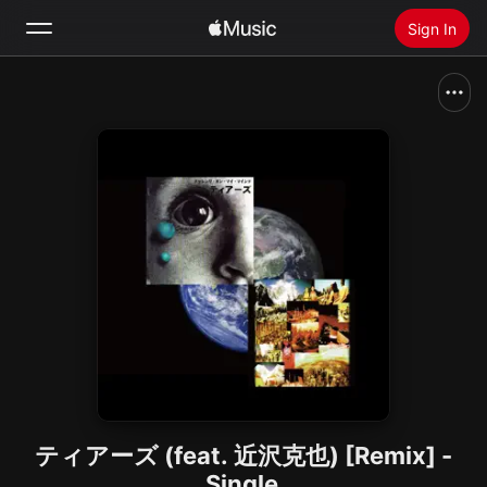
Sign In
Search
Home
New
Install Apple Music
Radio
ティアーズ (feat. 近沢克也) [Remix] -
Single