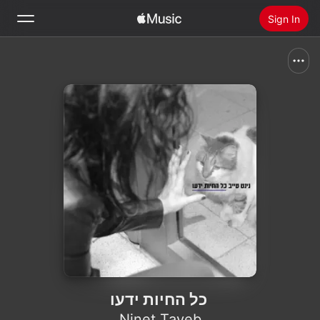
Sign In
Search
Home
New
Install Apple Music
Radio
כל החיות ידעו
Ninet Tayeb