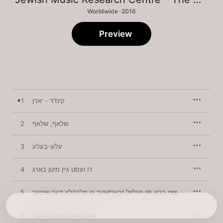
Worldwide · 2016
Preview
1
קינדר - יארן
2
שלאף, שלאף
3
עלע-בעלע
4
דו ועסט גיין מיטן בארג
5
צוויי בריוו פון וועלוול זבארזשער צו מלכהלע דער שיינער
6
א בריוועלע פון רוסלאנד